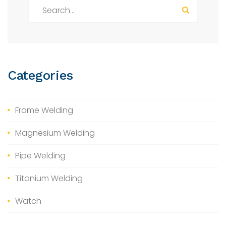
S
e
a
r
c
h
Categories
f
o
r
Frame Welding
:
Magnesium Welding
Pipe Welding
Titanium Welding
Watch