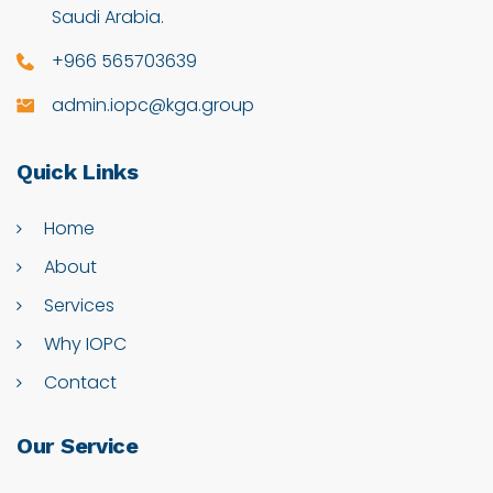
Saudi Arabia.
+966 565703639
admin.iopc@kga.group
Quick
Links
Home
About
Services
Why IOPC
Contact
Our
Service