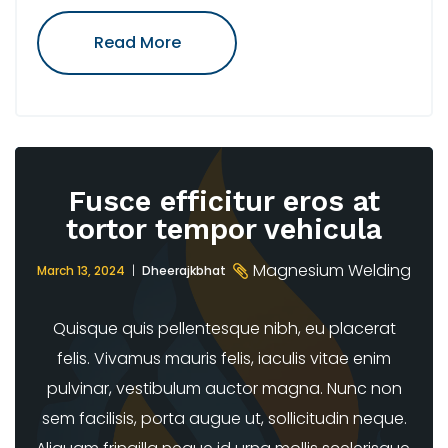
"Integer
Read More
Vel
Risus
Pharetra
Eros
Commodo"
Fusce efficitur eros at
tortor tempor vehicula
Magnesium Welding
March 13, 2024
Dheerajkbhat
Quisque quis pellentesque nibh, eu placerat
felis. Vivamus mauris felis, iaculis vitae enim
pulvinar, vestibulum auctor magna. Nunc non
sem facilisis, porta augue ut, sollicitudin neque.