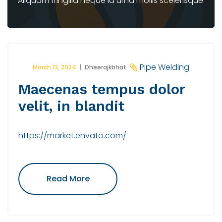
Aliquam fringilla neque id urna mollis scelerisque.
Pipe Welding
March 13, 2024
Dheerajkbhat
Maecenas tempus dolor
velit, in blandit
https://market.envato.com/
"Maecenas
Read More
Tempus
Dolor
Velit,
In
Blandit"