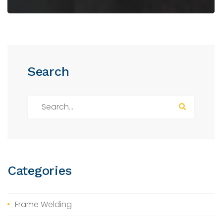
Search
S
e
a
r
c
h
Categories
f
o
r
Frame Welding
: