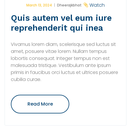
Watch
March 13, 2024
Dheerajkbhat
Quis autem vel eum iure
reprehenderit qui inea
Vivamus lorem diam, scelerisque sed luctus sit
amet, posuere vitae lorem. Nullam tempus
lobortis consequat. Integer tempus non est
malesuada tristique. Vestibulum ante ipsum
primis in faucibus orci luctus et ultrices posuere
cubilia curae.
"Quis
Read More
Autem
Vel
Eum
Iure
Reprehenderit