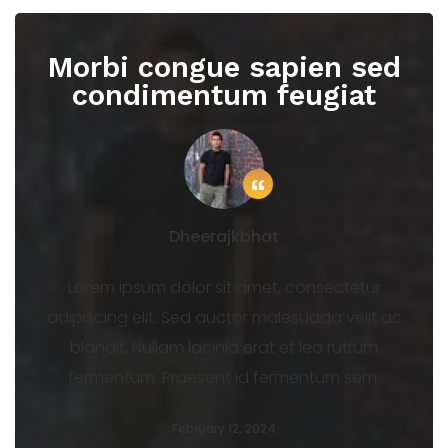
Pharetra"
Morbi congue sapien sed
condimentum feugiat
Dheerajkbhat
Lorem ipsum dolor sit amet, consectetur
adipiscing elit. Sed auctor malesuada velit ac
blandit. Nullam lacinia erat et leo rutrum
fermentum. Praesent id fermentum sem.
February 12, 2024