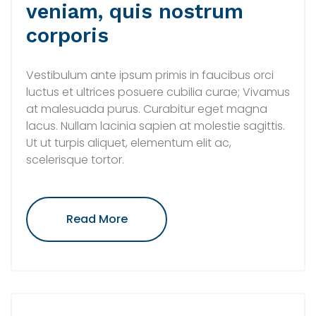
veniam, quis nostrum
corporis
Vestibulum ante ipsum primis in faucibus orci
luctus et ultrices posuere cubilia curae; Vivamus
at malesuada purus. Curabitur eget magna
lacus. Nullam lacinia sapien at molestie sagittis.
Ut ut turpis aliquet, elementum elit ac,
scelerisque tortor.
"Ut
Read More
Enim
Ad
Minima
Veniam,
Quis
Nostrum
Corporis"